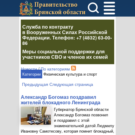
Служба по контракту
в Вооруженных Силах Российской
Федерации
. Телефон:
+7 (4832) 63-00-
86
Меры социальной поддержки для
участников СВО и членов их семей
Новости
/
По категориям
Категории
Физическая культура и спорт
Предыдущая
Следующая страница
Александр Богомаз поздравил
жителей блокадного Ленинграда
Губернатор Брянской области
Александр Богомаз позвонил
и поздравил с этой
знаменательной датой Людмилу
Ивановну Самотесову, которая помнит блокадный,