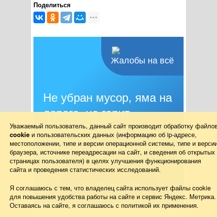
Поделиться
Жалобы на всё
Не убран мусор, яма на
дороге, не горит
Уважаемый пользователь, данный сайт производит обработку файло
фонарь?
cookie
и пользовательских данных (информацию об
ip-адресе
,
местоположении, типе и версии операционной системы, типе и верси
Столкнулись с проблемой — сообщите о
браузера, источнике переадресации на сайт, и сведения об открытых
ней!
страницах пользователя) в целях улучшения функционирования
сайта и проведения статистических исследований.
Подать жалобу
Я соглашаюсь с тем, что владелец сайта использует файлы cookie
для повышения удобства работы на сайте и сервис Яндекс. Метрика.
Оставаясь на сайте, я соглашаюсь с политикой их применения.