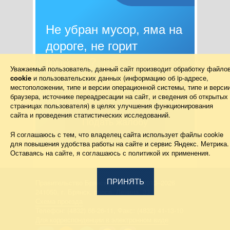
Не убран мусор, яма на
дороге, не горит
фонарь?
Уважаемый пользователь, данный сайт производит обработку файло
cookie
и пользовательских данных (информацию об
ip-адресе
,
Столкнулись с проблемой — сообщите о
местоположении, типе и версии операционной системы, типе и верси
ней!
браузера, источнике переадресации на сайт, и сведения об открытых
страницах пользователя) в целях улучшения функционирования
сайта и проведения статистических исследований.
Подать жалобу
Я соглашаюсь с тем, что владелец сайта использует файлы cookie
для повышения удобства работы на сайте и сервис Яндекс. Метрика.
Оставаясь на сайте, я соглашаюсь с политикой их применения.
ПРИНЯТЬ
Правительство Брянской области 2013–2026
241050, г. Брянск, просп. Ленина, 33
Схема проезда
Телефон: (4832) 66-26-11, Факс: (4832) 41-13-10
Для корреспонденции в электронном виде