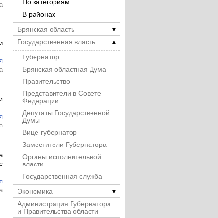
По категориям
а
В районах
Брянская область
▼
Государственная власть
▲
и
Губернатор
я
Брянская областная Дума
а
Правительство
Представители в Совете
м
Федерации
Депутаты Государственной
я
Думы
а
Вице-губернатор
Заместители Губернатора
а
Органы исполнительной
власти
е
Государственная служба
я
а
Экономика
▼
Администрация Губернатора
и Правительства области