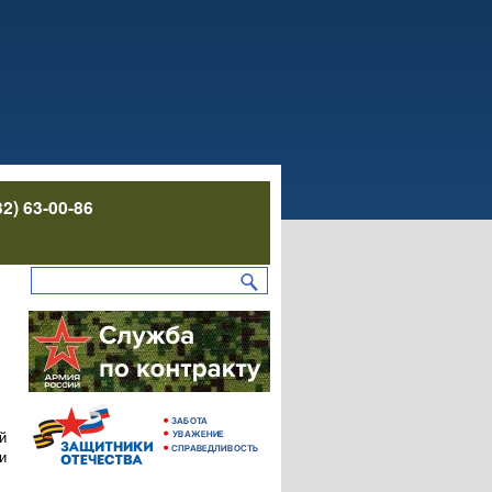
32) 63-00-86
й
и