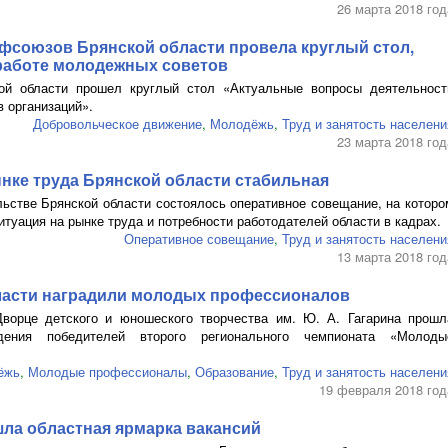
26 марта 2018 год
фсоюзов Брянской области провела круглый стол,
аботе молодежных советов
ой области прошел круглый стол «Актуальные вопросы деятельност
 организаций».
Добровольческое движение
,
Молодёжь
,
Труд и занятость населени
23 марта 2018 год
нке труда Брянской области стабильная
льстве Брянской области состоялось оперативное совещание, на которо
туация на рынке труда и потребности работодателей области в кадрах.
Оперативное совещание
,
Труд и занятость населени
13 марта 2018 год
ласти наградили молодых профессионалов
Дворце детского и юношеского творчества им.
Ю. А. Гагарина
прошл
дения победителей второго регионального чемпионата «Молоды
ёжь
,
Молодые профессионалы
,
Образование
,
Труд и занятость населени
19 февраля 2018 год
ла областная ярмарка вакансий