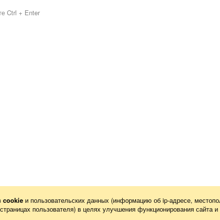
 Ctrl + Enter
в
cookie
и пользовательских данных (информацию об
ip-адресе
, местопо
х страницах пользователя) в целях улучшения функционирования сайта и