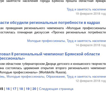
ре занятости населения города Брянска прошла областная ярмарк
Труд и занятость населени
19 февраля 2018 год
асти обсудили региональные потребности в кадрах
ах проведения регионального чемпионата «Молодые профессионалы
 состоялась пленарная дискуссия «Прогноз региональных потребносте
Молодые профессионалы
,
Труд и занятость населени
14 февраля 2018 год
товал II региональный чемпионат Брянской области
фессионалы»
ком областном губернаторском Дворце детского и юношеского творчеств
ина
состоялась церемония открытия второго регионального чемпионат
олодые профессионалы» (Worldskills Russia).
ёжь
,
Молодые профессионалы
,
Образование
,
Труд и занятость населени
12 февраля 2018 год
15
|
16
|
17
|
18
|
19
|
20
|
Следующая страница