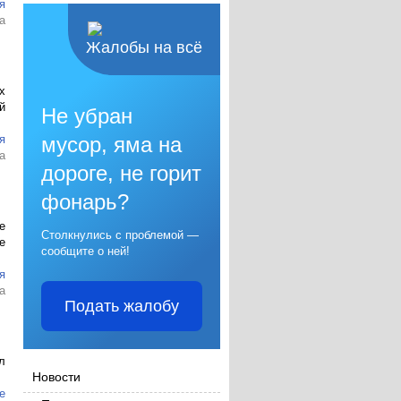
я
а
Жалобы на всё
х
й
Не убран
я
мусор, яма на
а
дороге, не горит
фонарь?
е
Столкнулись с проблемой —
е
сообщите о ней!
я
а
Подать жалобу
л
Новости
е