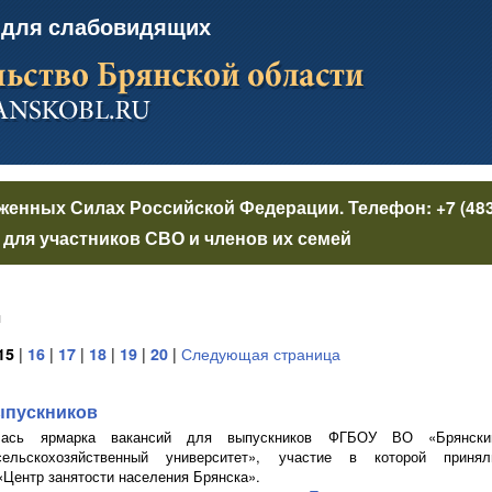
 для слабовидящих
уженных Силах Российской Федерации
. Телефон:
+7 (48
для участников СВО и членов их семей
я
15
|
16
|
17
|
18
|
19
|
20
|
Следующая страница
ыпускников
лась ярмарка вакансий для выпускников ФГБОУ ВО «Брянски
сельскохозяйственный университет», участие в которой принял
«Центр занятости населения Брянска».