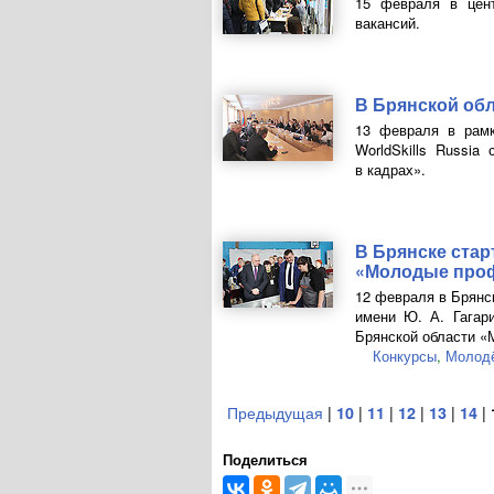
15 февраля в цент
вакансий.
В Брянской обл
13 февраля в рамк
WorldSkills Russia
в кадрах».
В Брянске стар
«Молодые про
12 февраля в Брянс
имени
Ю. А. Гагар
Брянской области «М
Конкурсы
,
Молод
Предыдущая
|
10
|
11
|
12
|
13
|
14
|
Поделиться