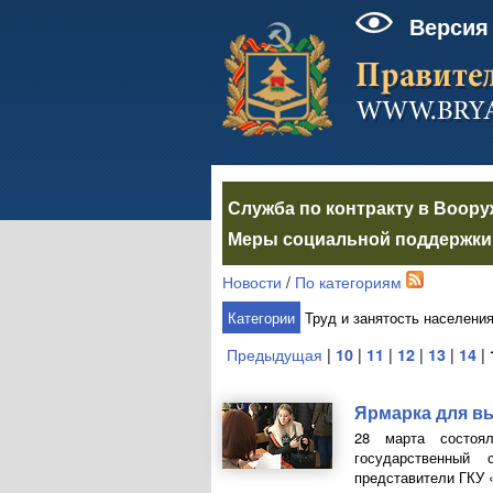
Версия
Служба по контракту в Воор
Меры социальной поддержки 
Новости
/
По категориям
Категории
Труд и занятость населени
Предыдущая
|
10
|
11
|
12
|
13
|
14
|
Ярмарка для в
28 марта состоя
государственный 
представители ГКУ 