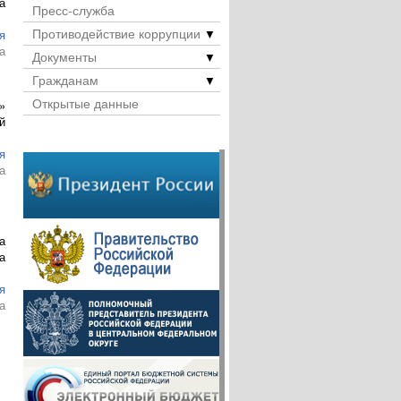
а
Пресс-служба
Противодействие коррупции
▼
я
а
Документы
▼
Гражданам
▼
Открытые данные
»
й
я
а
а
а
я
а