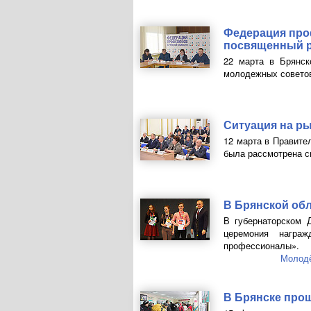
Федерация про
посвященный р
22 марта в Брянск
молодежных советов
Ситуация на ры
12 марта в Правите
была рассмотрена си
В Брянской об
В губернаторском 
церемония награж
профессионалы».
Молод
В Брянске прош