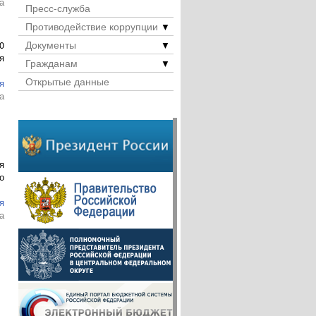
а
Пресс-служба
Противодействие коррупции
▼
Документы
▼
0
я
Гражданам
▼
Открытые данные
я
а
я
о
я
а