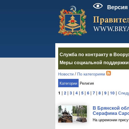
Версия
Служба по контракту в Воор
Меры социальной поддержки 
Новости
/
По категориям
Категории
Религия
1
|
2
|
3
|
4
|
5
|
6
|
7
|
8
|
9
|
10
|
След
В Брянской об
Серафима Саро
На церемонии прису