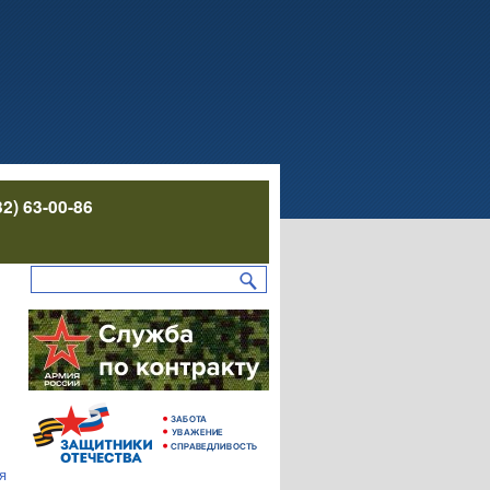
32) 63-00-86
я