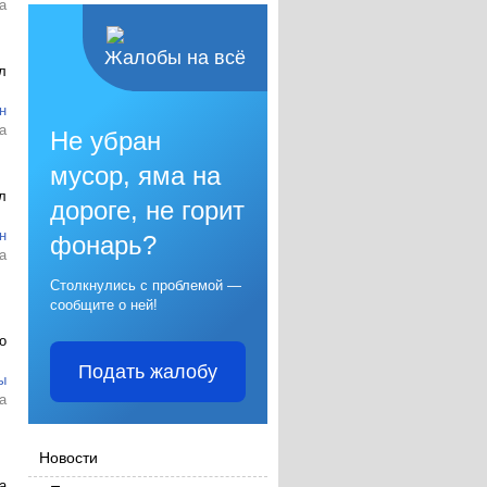
а
Жалобы на всё
л
н
а
Не убран
мусор, яма на
л
дороге, не горит
н
фонарь?
а
Столкнулись с проблемой —
сообщите о ней!
о
Подать жалобу
ы
а
Новости
а