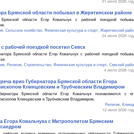
31 июля 2026 год
ора Брянской области побывал в Жирятинском районе
 Брянской области Егор Ковальчук с рабочей поездкой побыва
не.
ия
,
Сельское хозяйство
,
Физическая культура и спорт
,
Жирятинский райо
24 июля 2026 год
 с рабочей поездкой посетил Севск
натора Брянской области Егор Ковальчук с рабочей поездкой побыва
ске.
ние
,
Религия
,
Строительство
,
Физическая культура и спорт
,
Севский райо
4 июля 2026 год
реча врио Губернатора Брянской области Егора
епископом Клинцовским и Трубчевским Владимиром
ернатора Брянской области Егор Ковальчук познакомился с ег
пископом Клинцовским и Трубчевским Владимиром.
Религия
,
Клинц
12 июня 2026 год
ча Егора Ковальчука с Митрополитом Брянским
ксандром
 рабочая встреча временно исполняющего обязанности Губернатор