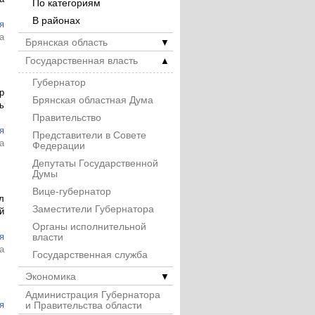
По категориям
В районах
я
а
Брянская область
▼
Государственная власть
▲
Губернатор
р
Брянская областная Дума
ь
Правительство
я
Представители в Совете
а
Федерации
Депутаты Государственной
Думы
Вице-губернатор
л
Заместители Губернатора
й
Органы исполнительной
власти
я
а
Государственная служба
Экономика
▼
Администрация Губернатора
и Правительства области
я