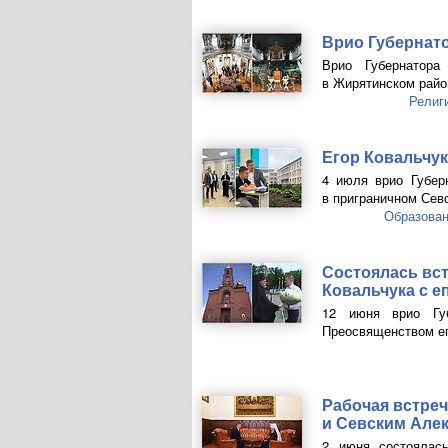
Врио Губернат
Врио Губернатора
в Жирятинском райо
Религ
Егор Ковальчук
4 июля врио Губер
в приграничном Сев
Образова
Состоялась вст
Ковальчука с 
12 июня врио Губ
Преосвященством е
Рабочая встре
и Севским Але
2 июня состоялась