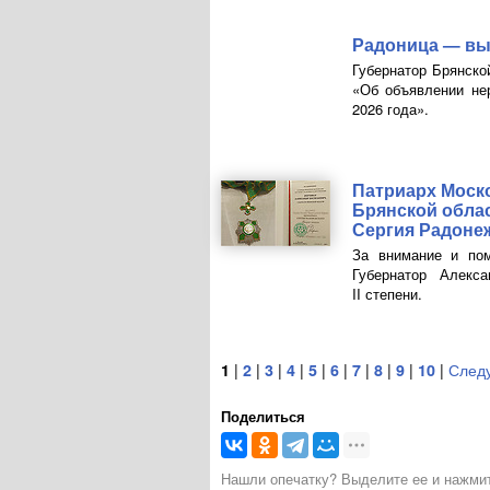
Радоница — вы
Губернатор Брянско
«Об объявлении не
2026 года».
Патриарх Моско
Брянской обла
Сергия Радонеж
За внимание и по
Губернатор Алекс
II степени.
1
|
2
|
3
|
4
|
5
|
6
|
7
|
8
|
9
|
10
|
След
Поделиться
Нашли опечатку? Выделите ее и нажмите