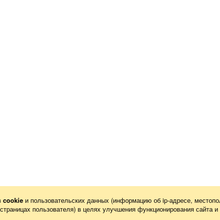
в
cookie
и пользовательских данных (информацию об
ip-адресе
, местопо
х страницах пользователя) в целях улучшения функционирования сайта и