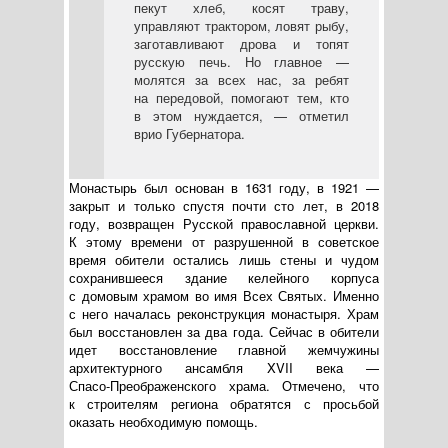
пекут хлеб, косят траву,
управляют трактором, ловят рыбу,
заготавливают дрова и топят
русскую печь. Но главное —
молятся за всех нас, за ребят
на передовой, помогают тем, кто
в этом нуждается, — отметил
врио Губернатора.
Монастырь был основан в 1631 году, в 1921 —
закрыт и только спустя почти сто лет, в 2018
году, возвращен Русской православной церкви.
К этому времени от разрушенной в советское
время обители остались лишь стены и чудом
сохранившееся здание келейного корпуса
с домовым храмом во имя Всех Святых. Именно
с него началась реконструкция монастыря. Храм
был восстановлен за два года. Сейчас в обители
идет восстановление главной жемчужины
архитектурного ансамбля XVII века —
Спасо-Преображенского
храма. Отмечено, что
к строителям региона обратятся с просьбой
оказать необходимую помощь.