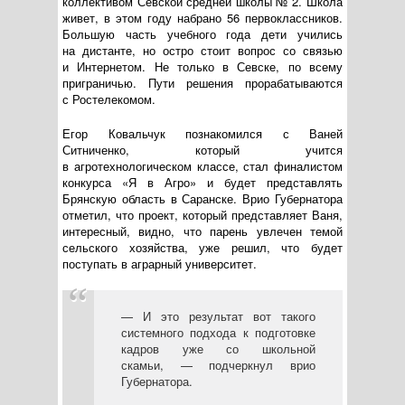
коллективом Севской средней школы № 2. Школа
живет, в этом году набрано 56 первоклассников.
Большую часть учебного года дети учились
на дистанте, но остро стоит вопрос со связью
и Интернетом. Не только в Севске, по всему
приграничью. Пути решения прорабатываются
с Ростелекомом.
Егор Ковальчук познакомился с Ваней
Ситниченко, который учится
в агротехнологическом классе, стал финалистом
конкурса «Я в Агро» и будет представлять
Брянскую область в Саранске. Врио Губернатора
отметил, что проект, который представляет Ваня,
интересный, видно, что парень увлечен темой
сельского хозяйства, уже решил, что будет
поступать в аграрный университет.
— И это результат вот такого
системного подхода к подготовке
кадров уже со школьной
скамьи, — подчеркнул врио
Губернатора.