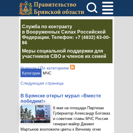
Служба по контракту
в Вооруженных Силах Российской
Федерации
. Телефон:
+7 (4832) 63-00-
86
Меры социальной поддержки для
участников СВО и членов их семей
Новости
/
По категориям
Категории
МЧС
Следующая страница
В Брянске открыт мурал «Вместе
победим!»
5 мая на площади Партизан
Губернатор Александр Богомаз
и советник главы МЧС России
генерал-майор
Даниил
Мартынов возложили цветы к Вечному огню