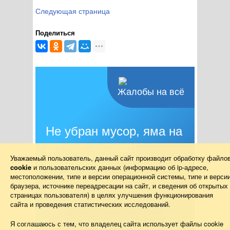
Следующая страница
Поделиться
Жалобы на всё
Не убран мусор, яма на
дороге, не горит
Уважаемый пользователь, данный сайт производит обработку файло
фонарь?
cookie
и пользовательских данных (информацию об
ip-адресе
,
местоположении, типе и версии операционной системы, типе и верси
Столкнулись с проблемой — сообщите о
браузера, источнике переадресации на сайт, и сведения об открытых
ней!
страницах пользователя) в целях улучшения функционирования
сайта и проведения статистических исследований.
Я соглашаюсь с тем, что владелец сайта использует файлы cookie
Подать жалобу