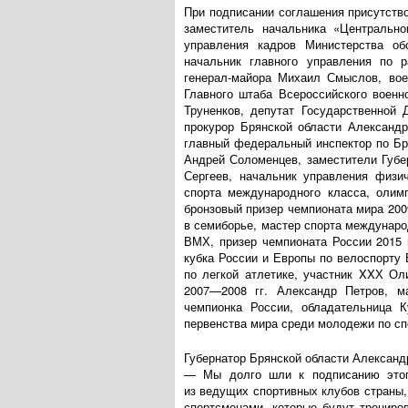
При подписании соглашения присутство
заместитель начальника «Центрально
управления кадров Министерства о
начальник главного управления по 
генерал-майора
Михаил Смыслов, вое
Главного штаба Всероссийского
военн
Труненков, депутат Государственной
прокурор Брянской области Александ
главный федеральный инспектор по Бр
Андрей Соломенцев, заместители Губе
Сергеев, начальник управления физи
спорта международного класса, олимп
бронзовый призер чемпионата мира 200
в семиборье, мастер спорта междунаро
ВМХ, призер чемпионата России 2015 
кубка России и Европы по велоспорту
по легкой атлетике, участник XXХ Ол
2007—2008 гг.
Александр Петров, ма
чемпионка России, обладательница К
первенства мира среди молодежи по сп
Губернатор Брянской области Александ
— Мы долго шли к подписанию этого
из ведущих спортивных клубов страны
спортсменами, которые будут трениро