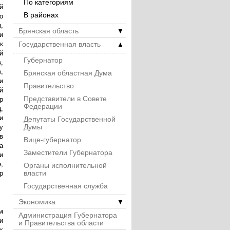
По категориям
й
В районах
о
,
Брянская область
▼
и
Государственная власть
к
▲
й
Губернатор
,
,
Брянская областная Дума
и
Правительство
й
Представители в Совете
р
Федерации
,
и
Депутаты Государственной
Думы
у
в
Вице-губернатор
а
Заместители Губернатора
и
,
Органы исполнительной
власти
р
Государственная служба
Экономика
▼
м
Администрация Губернатора
и
и Правительства области
х