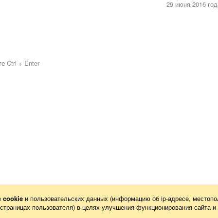
29 июня 2016 год
 Ctrl + Enter
в
cookie
и пользовательских данных (информацию об
ip-адресе
, местопо
х страницах пользователя) в целях улучшения функционирования сайта и