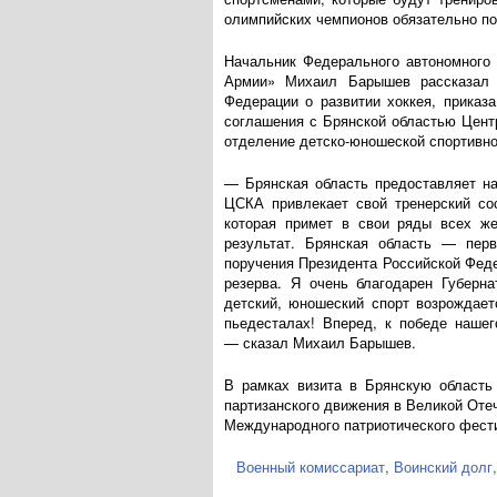
олимпийских чемпионов обязательно по
Начальник Федерального автономного
Армии» Михаил Барышев рассказал о
Федерации о развитии хоккея, приказ
соглашения с Брянской областью Центр
отделение
детско-юношеской
спортивно
— Брянская область предоставляет на
ЦСКА привлекает свой тренерский со
которая примет в свои ряды всех же
результат. Брянская область — пер
поручения Президента Российской Фед
резерва. Я очень благодарен Губерна
детский, юношеский спорт возрождает
пьедесталах! Вперед, к победе наше
— сказал Михаил Барышев.
В рамках визита в Брянскую область
партизанского движения в Великой Оте
Международного патриотического фест
Военный комиссариат
,
Воинский долг