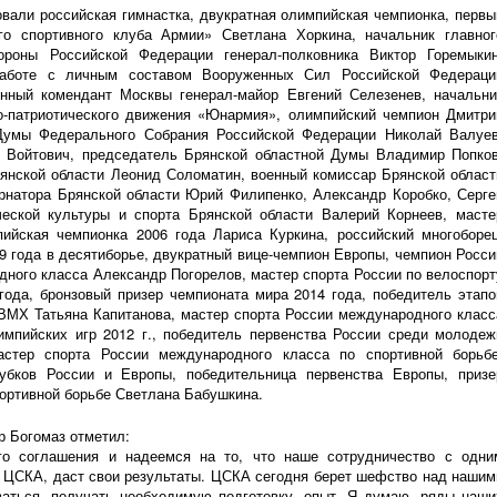
вали российская гимнастка, двукратная олимпийская чемпионка, первы
го спортивного клуба Армии» Светлана Хоркина, начальник главног
бороны Российской Федерации
генерал-полковника
Виктор Горемыкин
работе с личным составом Вооруженных Сил Российской Федераци
нный комендант Москвы
генерал-майор
Евгений Селезенев, начальни
о-патриотического
движения «Юнармия», олимпийский чемпион Дмитри
 Думы Федерального Собрания Российской Федерации Николай Валуев
р Войтович, председатель Брянской областной Думы Владимир Попков
янской области Леонид Соломатин, военный комиссар Брянской област
рнатора Брянской области Юрий Филипенко, Александр Коробко, Серге
ческой культуры и спорта Брянской области Валерий Корнеев, масте
ийская чемпионка 2006 года Лариса Куркина, российский многоборец
9 года в десятиборье, двукратный
вице-чемпион
Европы, чемпион Росси
дного класса Александр Погорелов, мастер спорта России по велоспорт
года, бронзовый призер чемпионата мира 2014 года, победитель этапо
 ВМХ Татьяна Капитанова, мастер спорта России международного класс
импийских игр 2012 г., победитель первенства России среди молодеж
стер спорта России международного класса по спортивной борьбе
убков России и Европы, победительница первенства Европы, призе
ортивной борьбе Светлана Бабушкина.
р Богомаз отметил:
 соглашения и надеемся на то, что наше сотрудничество с одни
, ЦСКА, даст свои результаты. ЦСКА сегодня берет шефство над нашим
ваться, получать необходимую подготовку, опыт. Я думаю, ряды наши