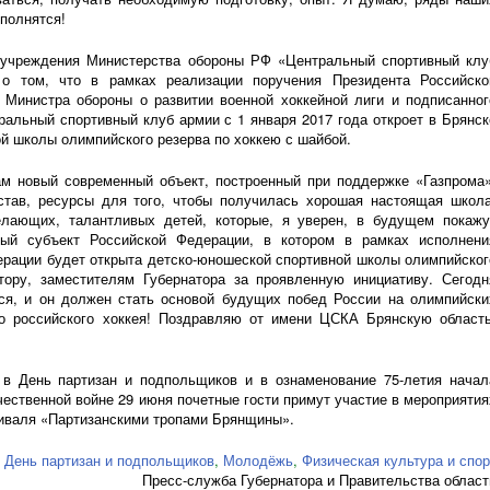
полнятся!
 учреждения Министерства обороны РФ «Центральный спортивный клу
 том, что в рамках реализации поручения Президента Российско
а Министра обороны о развитии военной хоккейной лиги и подписанног
альный спортивный клуб армии с 1 января 2017 года откроет в Брянск
й школы олимпийского резерва по хоккею с шайбой.
м новый современный объект, построенный при поддержке «Газпрома»
став, ресурсы для того, чтобы получилась хорошая настоящая школа
лающих, талантливых детей, которые, я уверен, в будущем покажу
вый субъект Российской Федерации, в котором в рамках исполнени
ерации будет открыта
детско-юношеской
спортивной школы олимпийског
тору, заместителям Губернатора за проявленную инициативу. Сегодн
ся, и он должен стать основой будущих побед России на олимпийски
го российского хоккея! Поздравляю от имени ЦСКА Брянскую область
 в День партизан и подпольщиков и в ознаменование
75-летия
начал
чественной войне 29 июня почетные гости примут участие в мероприятия
иваля «Партизанскими тропами Брянщины».
,
День партизан и подпольщиков
,
Молодёжь
,
Физическая культура и спор
Пресс-служба Губернатора и Правительства област