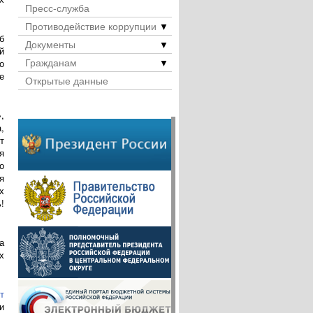
Пресс-служба
Противодействие коррупции
▼
б
Документы
▼
й
Гражданам
▼
о
е
Открытые данные
,
,
т
я
о
я
х
!
а
х
т
и