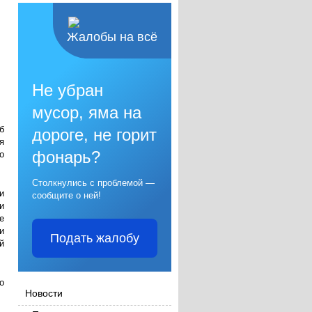
Жалобы на всё
Не убран
мусор, яма на
б
дороге, не горит
я
о
фонарь?
Столкнулись с проблемой —
и
сообщите о ней!
и
е
и
Подать жалобу
й
о
Новости