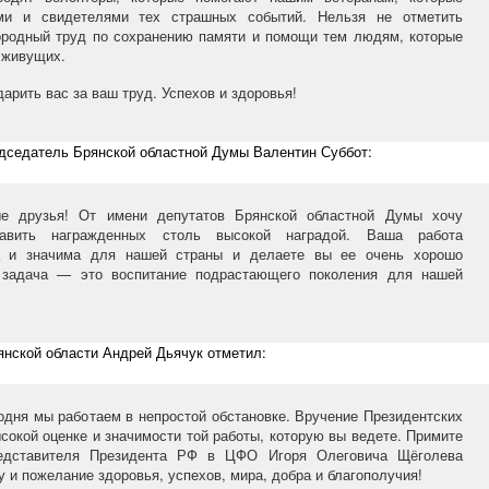
ми и свидетелями тех страшных событий. Нельзя не отметить
ородный труд по сохранению памяти и помощи тем людям, которые
 живущих.
дарить вас за ваш труд. Успехов и здоровья!
дседатель Брянской областной Думы Валентин Суббот:
е друзья! От имени депутатов Брянской областной Думы хочу
равить награжденных столь высокой наградой. Ваша работа
а и значима для нашей страны и делаете вы ее очень хорошо
 задача — это воспитание подрастающего поколения для нашей
нской области Андрей Дьячук отметил:
дня мы работаем в непростой обстановке. Вручение Президентских
сокой оценке и значимости той работы, которую вы ведете. Примите
редставителя Президента РФ в ЦФО Игоря Олеговича Щёголева
у и пожелание здоровья, успехов, мира, добра и благополучия!