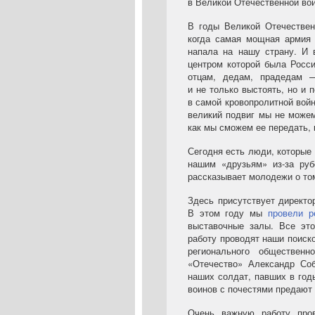
в Великой Отечественной во
В годы Великой Отечествен
когда самая мощная армия 
напала на нашу страну. И 
центром которой была Росси
отцам, дедам, прадедам —
и не только выстоять, но и
в самой кровопролитной войн
великий подвиг мы не можем
как мы сможем ее передать,
Сегодня есть люди, которые
нашим «друзьям»
из-за
рубе
рассказывает молодежи о том
Здесь присутствует директо
В этом году мы
провели р
выставочные залы. Все это
работу проводят наши поиск
регионального обществен
«Отечество» Александр Соб
наших солдат, павших в год
воинов с почестями предают
Очень важную работу пров