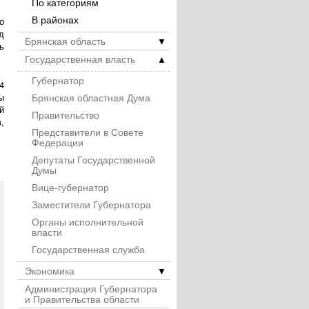
По категориям
В районах
о
д
Брянская область
▼
ь
Государственная власть
▲
Губернатор
4
Брянская областная Дума
ы
й
Правительство
,
Представители в Совете
Федерации
Депутаты Государственной
Думы
Вице-губернатор
Заместители Губернатора
Органы исполнительной
власти
Государственная служба
Экономика
▼
Администрация Губернатора
и Правительства области