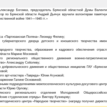
Александр Богомаз, председатель Брянской областной Думы Валенти
тор по Брянской области Андрей Дьячук вручили волонтерам памятну
чественной войне
1941—1945 гг.
»
са «Партизанская Поляна» Леониду Филину;
о губернаторского дворца детского и юношеского творчества имен
ародного творчества, образования и кадрового обеспечения отрасл
области Марине Мосеевой;
ого регионального общественного движения
военно-патриотически
тво» Александру Соболеву;
ю добровольческого движения и общественных инициатив ГАУ «Брянски
овой;
ого
арт-кластера
«Таврида» Юлии Агуновой;
лармонии Галине Основиной;
урными подразделениями межпоселенческого
культурно-досугового
центр
ласти Юрию Орлову;
янского регионального отделения Молодежной Общероссийско
ские студенческие отряды» Виктору Кузнецову;
методического центра «Народное творчество» (награду получил директо