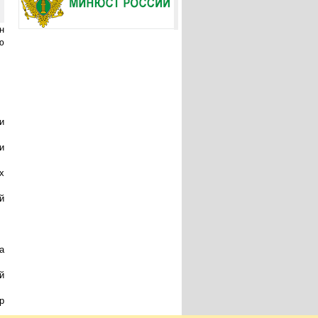
н
ю
и
и
х
й
а
й
р