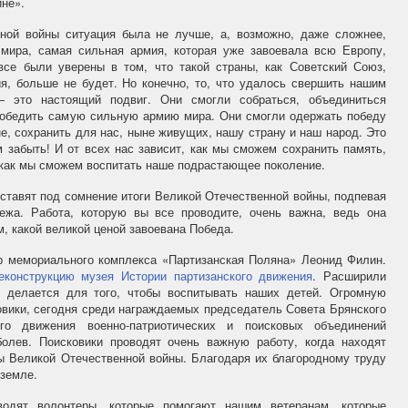
йне».
ной войны ситуация была не лучше, а, возможно, даже сложнее,
мира, самая сильная армия, которая уже завоевала всю Европу,
все были уверены в том, что такой страны, как Советский Союз,
я, больше не будет. Но конечно, то, что удалось свершить нашим
 это настоящий подвиг. Они смогли собраться, объединиться
 победить самую сильную армию мира. Они смогли одержать победу
е, сохранить для нас, ныне живущих, нашу страну и наш народ. Это
 забыть! И от всех нас зависит, как мы сможем сохранить память,
 как мы сможем воспитать наше подрастающее поколение.
 ставят под сомнение итоги Великой Отечественной войны, подпевая
жа. Работа, которую вы все проводите, очень важна, ведь она
, какой великой ценой завоевана Победа.
р мемориального комплекса «Партизанская Поляна» Леонид Филин.
еконструкцию музея Истории партизанского движения
. Расширили
 делается для того, чтобы воспитывать наших детей. Огромную
овики, сегодня среди награждаемых председатель Совета Брянского
ного движения
военно-патриотических
и поисковых объединений
олев. Поисковики проводят очень важную работу, когда находят
ы Великой Отечественной войны. Благодаря их благородному труду
 земле.
одят волонтеры, которые помогают нашим ветеранам, которые