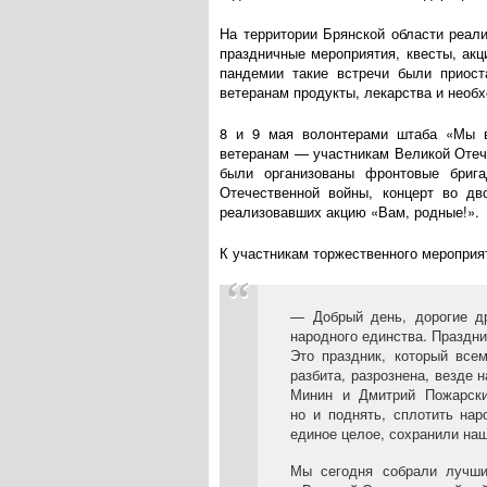
На территории Брянской области реал
праздничные мероприятия, квесты, акц
пандемии такие встречи были приос
ветеранам продукты, лекарства и необ
8 и 9 мая волонтерами штаба «Мы в
ветеранам — участникам Великой Отеч
были организованы фронтовые брига
Отечественной войны, концерт во дв
реализовавших акцию «Вам, родные!».
К участникам торжественного мероприя
— Добрый день, дорогие д
народного единства. Праздни
Это праздник, который все
разбита, разрознена, везде
Минин и Дмитрий Пожарски
но и поднять, сплотить нар
единое целое, сохранили наш
Мы сегодня собрали лучши