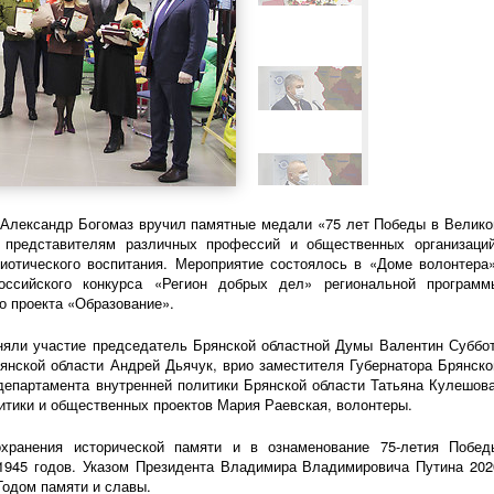
и Александр Богомаз вручил памятные медали «75 лет Победы в Велико
 представителям различных профессий и общественных организаций
риотического воспитания. Мероприятие состоялось в «Доме волонтера»
ссийского конкурса «Регион добрых дел» региональной программ
о проекта «Образование».
няли участие председатель Брянской областной Думы Валентин Суббот
янской области Андрей Дьячук, врио заместителя Губернатора Брянско
департамента внутренней политики Брянской области Татьяна Кулешова
тики и общественных проектов Мария Раевская, волонтеры.
охранения исторической памяти и в ознаменование
75-летия
Побед
1945 годов. Указом Президента Владимира Владимировича Путина 202
Годом памяти и славы.