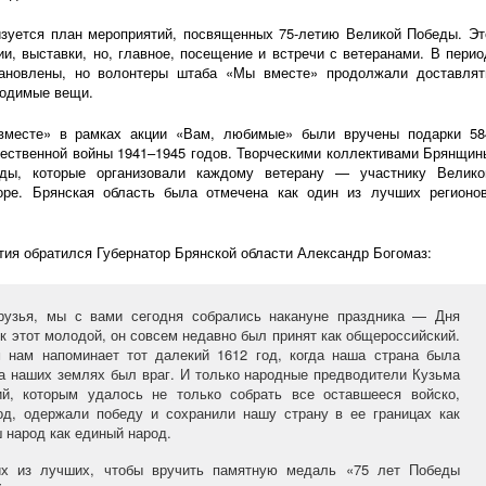
изуется план мероприятий, посвященных
75-летию
Великой Победы. Эт
ии, выставки, но, главное, посещение и встречи с ветеранами. В перио
тановлены, но волонтеры штаба «Мы вместе» продолжали доставлят
ходимые вещи.
месте» в рамках акции «Вам, любимые» были вручены подарки 58
ественной войны 1941–1945 годов. Творческими коллективами Брянщин
ды, которые организовали каждому ветерану — участнику Велико
оре. Брянская область была отмечена как один из лучших регионов
тия обратился Губернатор Брянской области Александр Богомаз:
рузья, мы с вами сегодня собрались накануне праздника — Дня
к этот молодой, он совсем недавно был принят как общероссийский.
м нам напоминает тот далекий 1612 год, когда наша страна была
 на наших землях был враг. И только народные предводители Кузьма
й, которым удалось не только собрать все оставшееся войско,
од, одержали победу и сохранили нашу страну в ее границах как
 народ как единый народ.
х из лучших, чтобы вручить памятную медаль «75 лет Победы