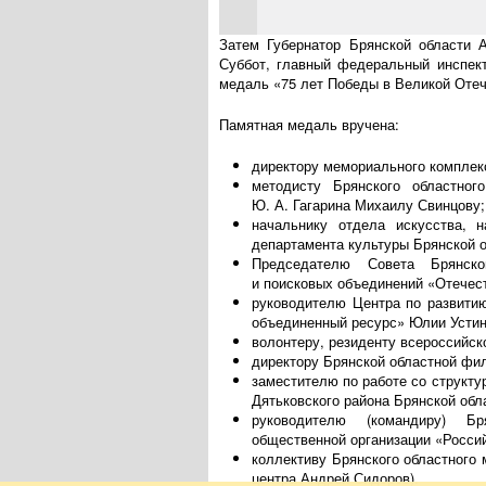
Затем Губернатор Брянской области 
Суббот, главный федеральный инспек
медаль «75 лет Победы в Великой Оте
Памятная медаль вручена:
директору мемориального комплек
методисту Брянского областног
Ю. А. Гагарина
Михаилу Свинцову;
начальнику отдела искусства, н
департамента культуры Брянской 
Председателю Совета Брянск
и поисковых объединений «Отечес
руководителю Центра по развити
объединенный ресурс» Юлии Устин
волонтеру, резиденту всероссийск
директору Брянской областной фи
заместителю по работе со структ
Дятьковского района Брянской об
руководителю (командиру) Бр
общественной организации «Россий
коллективу Брянского областного 
центра Андрей Сидоров).