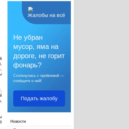
Жалобы на всё
Не убран
мусор, яма на
дороге, не горит
й
,
фонарь?
,
ы
Столкнулись с проблемой —
сообщите о ней!
,
й
Подать жалобу
,
ы
Новости
0