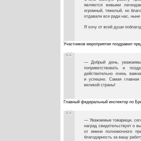
являются живыми легенда
огромный, тяжелый, но благ
отдавали все ради нас, ныне
Я хочу от всей души поблаго
Участников мероприятия поздравил пре
— Добрый день, уважаемы
поприветствовать и позд
действительно очень важн
и успешно. Самая главная
великой страны!
Главный федеральный инспектор по Бря
— Уважаемые товарищи, сего
наград свидетельствует о вы
от имени полномочного п
благодарность за вашу работ