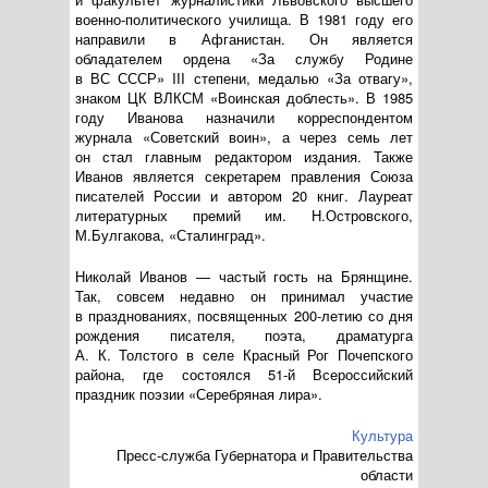
военно-политического
училища. В 1981 году его
направили в Афганистан. Он является
обладателем ордена «За службу Родине
в ВС СССР» III степени, медалью «За отвагу»,
знаком ЦК ВЛКСМ «Воинская доблесть». В 1985
году Иванова назначили корреспондентом
журнала «Советский воин», а через семь лет
он стал главным редактором издания. Также
Иванов является секретарем правления Союза
писателей России и автором 20 книг. Лауреат
литературных премий им. Н.Островского,
М.Булгакова, «Сталинград».
Николай Иванов — частый гость на Брянщине.
Так, совсем недавно он принимал участие
в празднованиях, посвященных
200-летию
со дня
рождения писателя, поэта, драматурга
А. К. Толстого
в селе Красный Рог Почепского
района, где состоялся
51-й
Всероссийский
праздник поэзии «Серебряная лира».
Культура
Пресс-служба Губернатора и Правительства
области