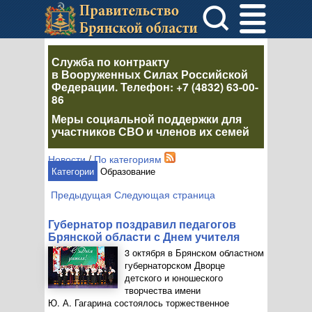
Служба по контракту
в Вооруженных Силах Российской
Федерации
. Телефон:
+7 (4832) 63-00-
86
Меры социальной поддержки для
участников СВО и членов их семей
Новости
/
По категориям
Категории
Образование
Предыдущая
Следующая страница
Губернатор поздравил педагогов
Брянской области с Днем учителя
3 октября в Брянском областном
губернаторском Дворце
детского и юношеского
творчества имени
Ю. А. Гагарина
состоялось торжественное