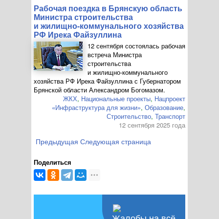
Рабочая поездка в Брянскую область
Министра строительства
и
жилищно-коммунального
хозяйства
РФ Ирека Файзуллина
12 сентября состоялась рабочая
встреча Министра
строительства
и
жилищно-коммунального
хозяйства РФ Ирека Файзуллина с Губернатором
Брянской области Александром Богомазом.
ЖКХ
,
Национальные проекты
,
Нацпроект
«Инфраструктура для жизни»
,
Образование
,
Строительство
,
Транспорт
12 сентября 2025 года
Предыдущая
Следующая страница
Поделиться
Жалобы на всё