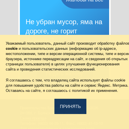
Не убран мусор, яма на
дороге, не горит
фонарь?
Уважаемый пользователь, данный сайт производит обработку файло
cookie
и пользовательских данных (информацию об
ip-адресе
,
Столкнулись с проблемой — сообщите о
местоположении, типе и версии операционной системы, типе и верси
ней!
браузера, источнике переадресации на сайт, и сведения об открытых
страницах пользователя) в целях улучшения функционирования
сайта и проведения статистических исследований.
Подать жалобу
Я соглашаюсь с тем, что владелец сайта использует файлы cookie
для повышения удобства работы на сайте и сервис Яндекс. Метрика.
Оставаясь на сайте, я соглашаюсь с политикой их применения.
ПРИНЯТЬ
Правительство Брянской области 2013–2026
241050, г. Брянск, просп. Ленина, 33
Схема проезда
Телефон: (4832) 66-26-11, Факс: (4832) 41-13-10
Для корреспонденции в электронном виде