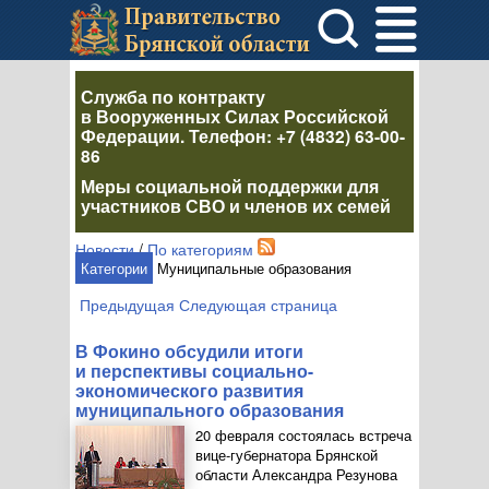
Служба по контракту
в Вооруженных Силах Российской
Федерации
. Телефон:
+7 (4832) 63-00-
86
Меры социальной поддержки для
участников СВО и членов их семей
Новости
/
По категориям
Категории
Муниципальные образования
Предыдущая
Следующая страница
В Фокино обсудили итоги
и перспективы социально-
экономического развития
муниципального образования
20 февраля состоялась встреча
вице-губернатора
Брянской
области Александра Резунова