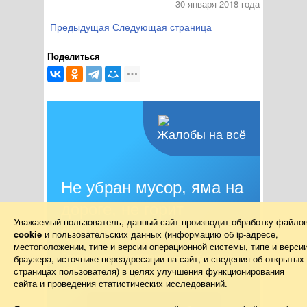
30 января 2018 года
Предыдущая
Следующая страница
Поделиться
Жалобы на всё
Не убран мусор, яма на
дороге, не горит
Уважаемый пользователь, данный сайт производит обработку файло
фонарь?
cookie
и пользовательских данных (информацию об
ip-адресе
,
местоположении, типе и версии операционной системы, типе и верси
Столкнулись с проблемой — сообщите о
браузера, источнике переадресации на сайт, и сведения об открытых
ней!
страницах пользователя) в целях улучшения функционирования
сайта и проведения статистических исследований.