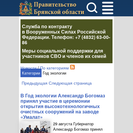
Служба по контракту
в Вооруженных Силах Российской
Федерации
. Телефон:
+7 (4832) 63-00-
86
Меры социальной поддержки для
участников СВО и членов их семей
Новости
/
По категориям
Категории
Год экологии
Предыдущая
Следующая страница
В Год экологии Александр Богомаз
принял участие в церемонии
открытия высокотехнологичных
очистных сооружений на заводе
«Умалат»
29 августа Губернатор
Александр Богомаз принял