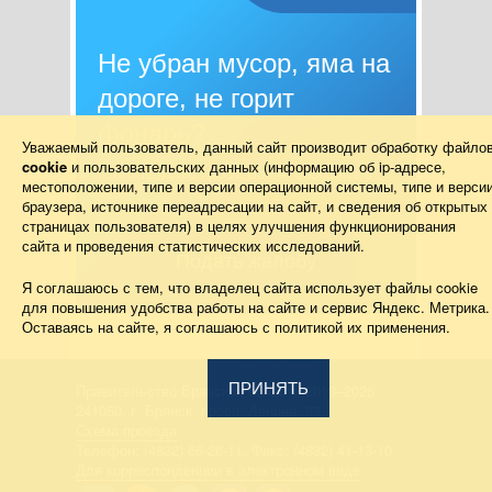
Не убран мусор, яма на
дороге, не горит
фонарь?
Уважаемый пользователь, данный сайт производит обработку файло
cookie
и пользовательских данных (информацию об
ip-адресе
,
Столкнулись с проблемой — сообщите о
местоположении, типе и версии операционной системы, типе и верси
ней!
браузера, источнике переадресации на сайт, и сведения об открытых
страницах пользователя) в целях улучшения функционирования
сайта и проведения статистических исследований.
Подать жалобу
Я соглашаюсь с тем, что владелец сайта использует файлы cookie
для повышения удобства работы на сайте и сервис Яндекс. Метрика.
Оставаясь на сайте, я соглашаюсь с политикой их применения.
ПРИНЯТЬ
Правительство Брянской области 2013–2026
241050, г. Брянск, просп. Ленина, 33
Схема проезда
Телефон: (4832) 66-26-11, Факс: (4832) 41-13-10
Для корреспонденции в электронном виде