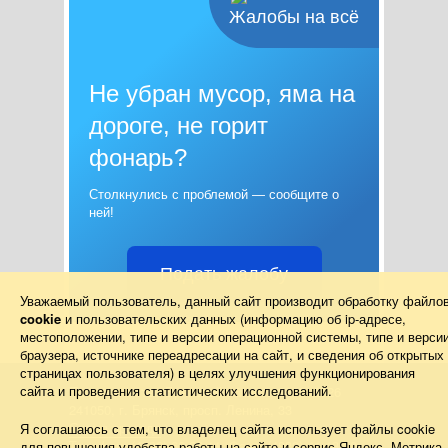
Жалобы на всё
Не убран мусор, яма на
дороге, не горит
фонарь?
Столкнулись с проблемой — сообщите о
ней!
Подать жалобу
Уважаемый пользователь, данный сайт производит обработку файло
cookie
и пользовательских данных (информацию об
ip-адресе
,
местоположении, типе и версии операционной системы, типе и верси
браузера, источнике переадресации на сайт, и сведения об открытых
страницах пользователя) в целях улучшения функционирования
сайта и проведения статистических исследований.
Правительство Брянской области 2013–2026
241050, г. Брянск, просп. Ленина, 33
Схема проезда
Я соглашаюсь с тем, что владелец сайта использует файлы cookie
Телефон: (4832) 66-26-11, Факс: (4832) 41-13-10
для повышения удобства работы на сайте и сервис Яндекс. Метрика.