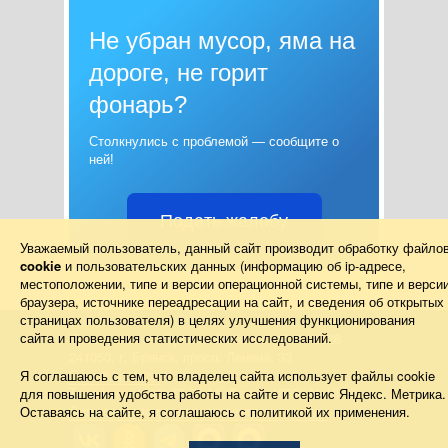
Не убран мусор, яма на
дороге, не горит
фонарь?
Столкнулись с проблемой — сообщите о
ней!
Подать жалобу
Уважаемый пользователь, данный сайт производит обработку файло
cookie
и пользовательских данных (информацию об
ip-адресе
,
местоположении, типе и версии операционной системы, типе и верси
браузера, источнике переадресации на сайт, и сведения об открытых
страницах пользователя) в целях улучшения функционирования
сайта и проведения статистических исследований.
Правительство Брянской области 2013–2026
241050, г. Брянск, просп. Ленина, 33
Схема проезда
Я соглашаюсь с тем, что владелец сайта использует файлы cookie
Телефон: (4832) 66-26-11, Факс: (4832) 41-13-10
для повышения удобства работы на сайте и сервис Яндекс. Метрика.
Для корреспонденции в электронном виде
Оставаясь на сайте, я соглашаюсь с политикой их применения.