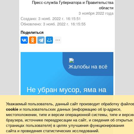
Пресс-служба Губернатора и Правительства
области
3 ноября 2022 года
Создано: 3 нояб. 2022 г. 16:15:51
Обновлено: 3 нояб. 2022 г. 16:15:55
Поделиться
Жалобы на всё
Не убран мусор, яма на
дороге, не горит
Уважаемый пользователь, данный сайт производит обработку файло
фонарь?
cookie
и пользовательских данных (информацию об
ip-адресе
,
местоположении, типе и версии операционной системы, типе и верси
браузера, источнике переадресации на сайт, и сведения об открытых
Столкнулись с проблемой — сообщите о
страницах пользователя) в целях улучшения функционирования
ней!
сайта и проведения статистических исследований.