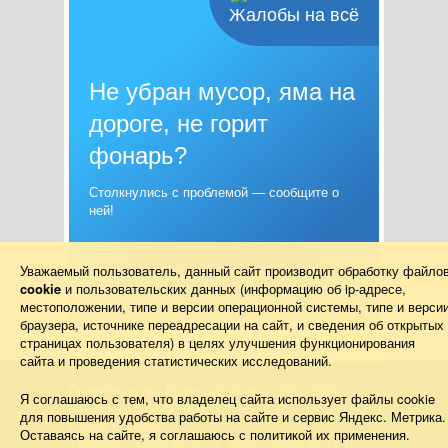
Жалобы на всё
Не убран мусор, яма на
дороге, не горит
фонарь?
Столкнулись с проблемой — сообщите о
ней!
Уважаемый пользователь, данный сайт производит обработку файло
Подать жалобу
cookie
и пользовательских данных (информацию об
ip-адресе
,
местоположении, типе и версии операционной системы, типе и верси
браузера, источнике переадресации на сайт, и сведения об открытых
страницах пользователя) в целях улучшения функционирования
сайта и проведения статистических исследований.
Правительство Брянской области 2013–2026
Я соглашаюсь с тем, что владелец сайта использует файлы cookie
241050, г. Брянск, просп. Ленина, 33
для повышения удобства работы на сайте и сервис Яндекс. Метрика.
Схема проезда
Оставаясь на сайте, я соглашаюсь с политикой их применения.
Телефон: (4832) 66-26-11, Факс: (4832) 41-13-10