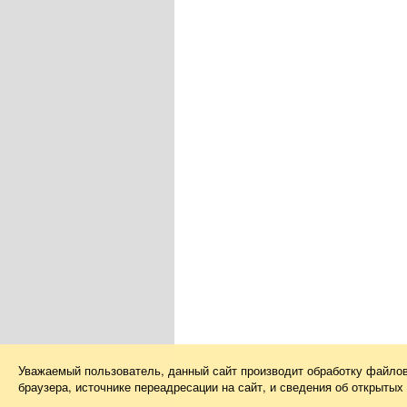
Уважаемый пользователь, данный сайт производит обработку файло
браузера, источнике переадресации на сайт, и сведения об открыты