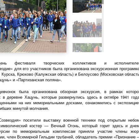
нь фестиваля творческих коллективов и исполнителе
здие» для его участников была организована экскурсионная программа
 Курска, Крюково (Калужская область) и Белоусово (Московская область
цунь» и «Партизанская поляна».
вчонок была организована обзорная экскурсия, в рамках которо
х в деревне Хацунь, которые развернулись здесь в октябре 1941 года
щенными на них мемориальными досками, ознакомились с экспозицие
гибших минутой молчания.
Созвездия» посетили выставку военной техники под открытым небом
символический костер — Вечный Огонь, который горит здесь и днем
урсии по мемориальным комплексам приняли участие члены жюр
ии, член Всемирной Гильдии трубачей, обладатель премии «Признание 