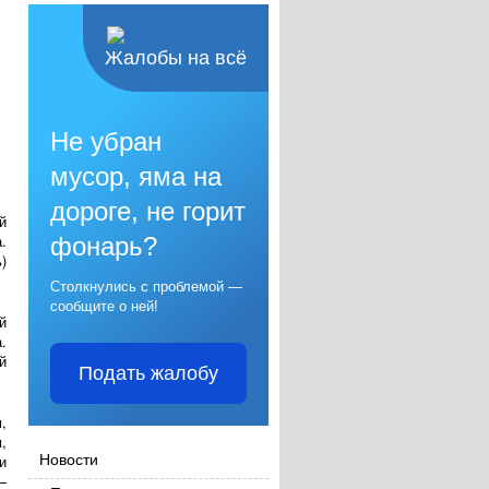
Жалобы на всё
Не убран
мусор, яма на
дороге, не горит
й
.
фонарь?
)
Столкнулись с проблемой —
сообщите о ней!
й
.
й
Подать жалобу
,
,
Новости
и
—