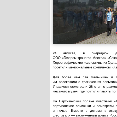
24 августа, в очередной де
ООО «Газпром трансгаз Москва»
«Созве
Хореографические коллективы из Орла,
посетили мемориальные комплексы «Ха
Для более чем ста мальчишек и де
им рассказали о трагических события
Учащиеся осмотрели 28 стел с разме
местного музея, где почтили память по
На Партизанской поляне участники «
партизанские землянки и осмотрели 
и ночью. Вместе с детьми в экск
фестиваля — заслуженный артист Росс