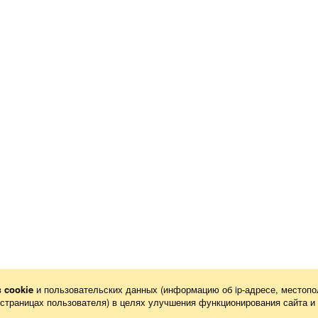
в
cookie
и пользовательских данных (информацию об
ip-адресе
, местопо
х страницах пользователя) в целях улучшения функционирования сайта и