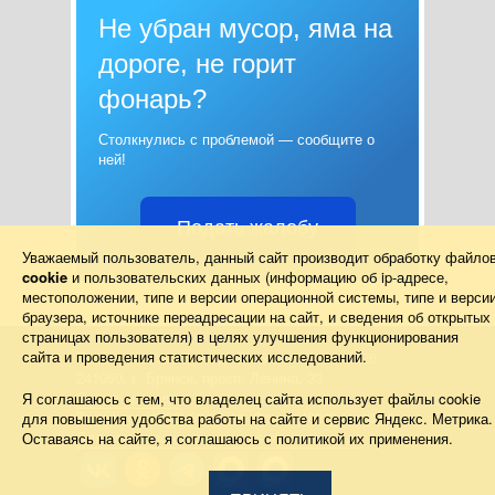
Не убран мусор, яма на
дороге, не горит
фонарь?
Столкнулись с проблемой — сообщите о
ней!
Подать жалобу
Уважаемый пользователь, данный сайт производит обработку файло
cookie
и пользовательских данных (информацию об
ip-адресе
,
местоположении, типе и версии операционной системы, типе и верси
браузера, источнике переадресации на сайт, и сведения об открытых
страницах пользователя) в целях улучшения функционирования
сайта и проведения статистических исследований.
Правительство Брянской области 2013–2026
241050, г. Брянск, просп. Ленина, 33
Схема проезда
Я соглашаюсь с тем, что владелец сайта использует файлы cookie
Телефон: (4832) 66-26-11, Факс: (4832) 41-13-10
для повышения удобства работы на сайте и сервис Яндекс. Метрика.
Для корреспонденции в электронном виде
Оставаясь на сайте, я соглашаюсь с политикой их применения.