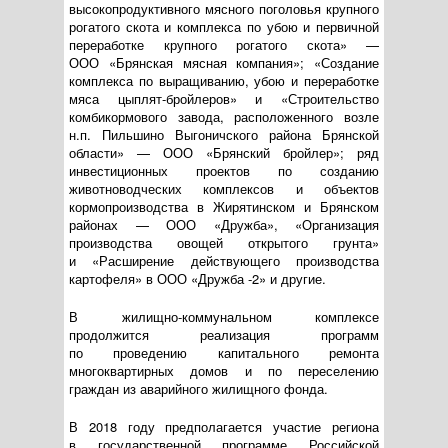
высокопродуктивного мясного поголовья крупного
рогатого скота и комплекса по убою и первичной
переработке крупного рогатого скота» —
ООО «Брянская мясная компания»
; «Создание
комплекса по выращиванию, убою и переработке
мяса
цыплят-бройлеров
» и «Строительство
комбикормового завода, расположенного возле
н.п. Пильшино Выгоничского района Брянской
области» —
ООО «Брянский бройлер»
; ряд
инвестиционных проектов по созданию
животноводческих комплексов и объектов
кормопроизводства в Жирятинском и Брянском
районах —
ООО «Дружба»
, «Организация
производства овощей открытого грунта»
и «Расширение действующего производства
картофеля» в
ООО «Дружба -2»
и другие.
В
жилищно-коммунальном
комплексе
продолжится реализация программ
по проведению капитального ремонта
многоквартирных домов и по переселению
граждан из аварийного жилищного фонда.
В 2018 году предполагается участие региона
в государственной программе Российской