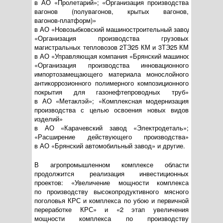
в
АО «Пролетарий»
; «Организация производства
вагонов (полувагонов, крытых вагонов,
вагонов-платформ
)»
в
АО «Новозыбковский машиностроительный завод»
;
«Организация производства грузовых
магистральных тепловозов 2ТЭ25 КМ и 3ТЭ25 КМ
в
АО «Управляющая компания «Брянский машиностроительн
«Организация производства инновационного
импортозамещающего материала монослойного
антикоррозионного полимерного композиционного
покрытия для газонефтепроводных труб»
в
АО «Метаклэй»
; «Комплексная модернизация
производства с целью освоения новых видов
изделий»
в
АО «Карачевский завод «Электродеталь»
;
«Расширение действующего производства»
в
АО «Брянский автомобильный завод»
и другие.
В агропромышленном комплексе области
продолжится реализация инвестиционных
проектов: «Увеличение мощности комплекса
по производству высокопродуктивного мясного
поголовья КРС и комплекса по убою и первичной
переработке КРС» и «2 этап увеличения
мощности комплекса по производству