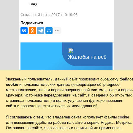
году.
Создано: 31 окт. 2017 г. 9:19:06
Поделиться
Жалобы на всё
Не убран мусор, яма на
Уважаемый пользователь, данный сайт производит обработку файло
cookie
и пользовательских данных (информацию об
ip-адресе
,
дороге, не горит
местоположении, типе и версии операционной системы, типе и верси
браузера, источнике переадресации на сайт, и сведения об открытых
фонарь?
страницах пользователя) в целях улучшения функционирования
сайта и проведения статистических исследований.
Столкнулись с проблемой — сообщите о
ней!
Я соглашаюсь с тем, что владелец сайта использует файлы cookie
для повышения удобства работы на сайте и сервис Яндекс. Метрика.
Оставаясь на сайте, я соглашаюсь с политикой их применения.