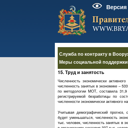
Версия
Служба по контракту в Воор
Меры социальной поддержки 
15. Труд и занятость
Численность экономически активного 
численность занятых в экономике – 533
по методологии МОТ, составила 31,9 
регистрируемой безработицы по сос
численности экономически активного н
Учитывая демографический прогноз, 
будет уменьшаться, численность экон
тыс. человек, численность занятых в э
в организациях составит 337 тыс. челов