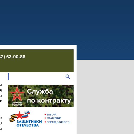
32) 63-00-86
я
я
о
к
е
0
и