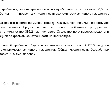
езработных, зарегистрированных в службе занятости, составит 8,5 тыс
ботицы – 1,4 процента к численности экономически активного населения.
 активного населения уменьшится до 626 тыс. человек, численность лиц
 тыс. человек. Среднесписочная численность работников предприятий 
ся в количестве 335,2 тыс. человек. Существенного перераспределени
ациях по формам собственности не произойдет.
уемая безработица будет незначительно снижаться. В 2018 году он
 экономически активного населения. Общая численность безработных
авит 32,5 тыс. человек.
 Ctrl + Enter