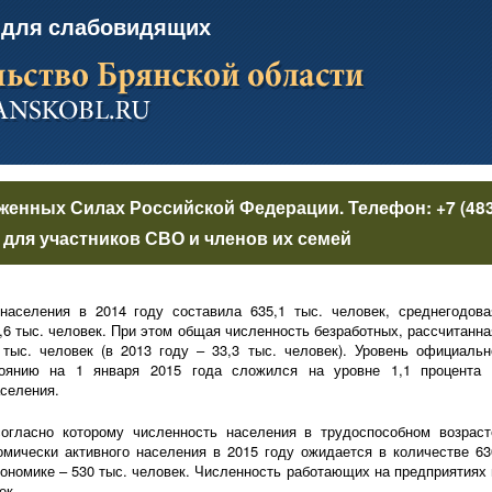
 для слабовидящих
уженных Силах Российской Федерации
. Телефон:
+7 (48
для участников СВО и членов их семей
населения в 2014 году составила 635,1 тыс. человек, среднегодова
,6 тыс. человек. При этом общая численность безработных, рассчитанна
тыс. человек (в 2013 году – 33,3 тыс. человек). Уровень официальн
тоянию на 1 января 2015 года сложился на уровне 1,1 процента 
аселения.
согласно которому численность населения в трудоспособном возраст
омически активного населения в 2015 году ожидается в количестве 63
кономике – 530 тыс. человек. Численность работающих на предприятиях 
ек.