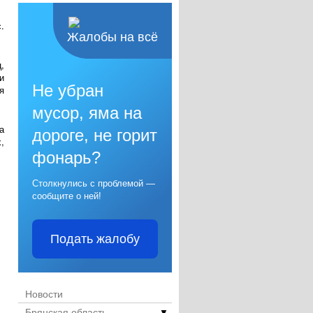
.
Жалобы на всё
,
и
Не убран
я
мусор, яма на
а
дороге, не горит
,
фонарь?
Столкнулись с проблемой —
сообщите о ней!
Подать жалобу
Новости
Брянская область
▼