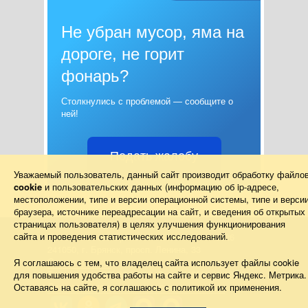
Не убран мусор, яма на
дороге, не горит
фонарь?
Столкнулись с проблемой — сообщите о
ней!
Подать жалобу
Уважаемый пользователь, данный сайт производит обработку файло
cookie
и пользовательских данных (информацию об
ip-адресе
,
местоположении, типе и версии операционной системы, типе и верси
браузера, источнике переадресации на сайт, и сведения об открытых
страницах пользователя) в целях улучшения функционирования
сайта и проведения статистических исследований.
Правительство Брянской области 2013–2026
241050, г. Брянск, просп. Ленина, 33
Схема проезда
Я соглашаюсь с тем, что владелец сайта использует файлы cookie
Телефон: (4832) 66-26-11, Факс: (4832) 41-13-10
для повышения удобства работы на сайте и сервис Яндекс. Метрика.
Для корреспонденции в электронном виде
Оставаясь на сайте, я соглашаюсь с политикой их применения.