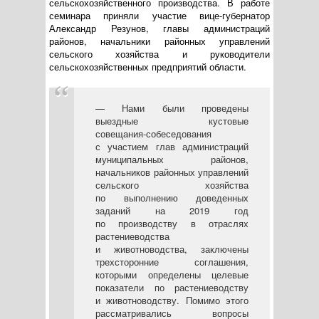
сельскохозяйственного производства. В работе
семинара приняли участие
вице-губернатор
Александр Резунов, главы администраций
районов, начальники районных управлений
сельского хозяйства и руководители
сельскохозяйственных предприятий области.
— Нами были проведены
выездные кустовые
совещания-собеседования
с участием глав администраций
муниципальных районов,
начальников районных управлений
сельского хозяйства
по выполнению доведенных
заданий на 2019 год
по производству в отраслях
растениеводства
и животноводства, заключены
трехсторонние соглашения,
которыми определены целевые
показатели по растениеводству
и животноводству. Помимо этого
рассматривались вопросы