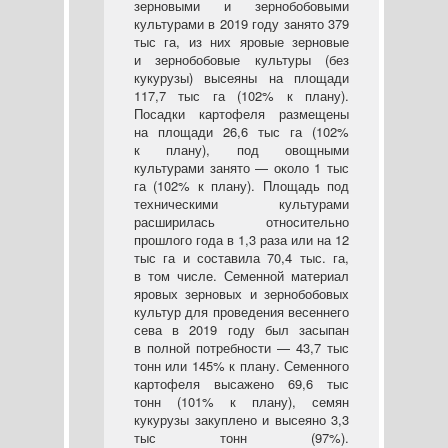
зерновыми и зернобобовыми
культурами в 2019 году занято 379
тыс га, из них яровые зерновые
и зернобобовые культуры (без
кукурузы) высеяны на площади
117,7 тыс га (102% к плану).
Посадки картофеля размещены
на площади 26,6 тыс га (102%
к плану), под овощными
культурами занято — около 1 тыс
га (102% к плану). Площадь под
техническими культурами
расширилась относительно
прошлого года в 1,3 раза или на 12
тыс га и составила 70,4 тыс. га,
в том числе. Семенной материал
яровых зерновых и зернобобовых
культур для проведения весеннего
сева в 2019 году был засыпан
в полной потребности — 43,7 тыс
тонн или 145% к плану. Семенного
картофеля высажено 69,6 тыс
тонн (101% к плану), семян
кукурузы закуплено и высеяно 3,3
тыс тонн (97%).