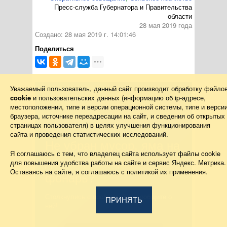
Пресс-служба Губернатора и Правительства
области
28 мая 2019 года
Создано: 28 мая 2019 г. 14:01:46
Поделиться
Уважаемый пользователь, данный сайт производит обработку файло
cookie
и пользовательских данных (информацию об
ip-адресе
,
местоположении, типе и версии операционной системы, типе и верси
Жалобы на всё
браузера, источнике переадресации на сайт, и сведения об открытых
страницах пользователя) в целях улучшения функционирования
сайта и проведения статистических исследований.
Не убран мусор, яма на
Я соглашаюсь с тем, что владелец сайта использует файлы cookie
дороге, не горит
для повышения удобства работы на сайте и сервис Яндекс. Метрика.
Оставаясь на сайте, я соглашаюсь с политикой их применения.
фонарь?
Столкнулись с проблемой — сообщите о
ПРИНЯТЬ
ней!