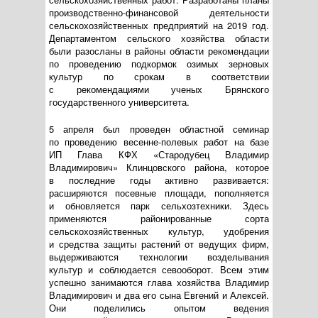
производственно-финансовой
деятельности
сельскохозяйственных предприятий на 2019 год.
Департаментом сельского хозяйства области
были разосланы в районы области рекомендации
по проведению подкормок озимых зерновых
культур по срокам в соответствии
с рекомендациями ученых Брянского
государственного университета.
5 апреля был проведен областной семинар
по проведению
весенне-полевых
работ на базе
ИП Глава КФХ «Стародубец Владимир
Владимирович» Клинцовского района, которое
в последние годы активно развивается:
расширяются посевные площади, пополняется
и обновляется парк сельхозтехники. Здесь
применяются районированные сорта
сельскохозяйственных культур, удобрения
и средства защиты растений от ведущих фирм,
выдерживаются технологии возделывания
культур и соблюдается севооборот. Всем этим
успешно занимаются глава хозяйства Владимир
Владимирович и два его сына Евгений и Алексей.
Они поделились опытом ведения