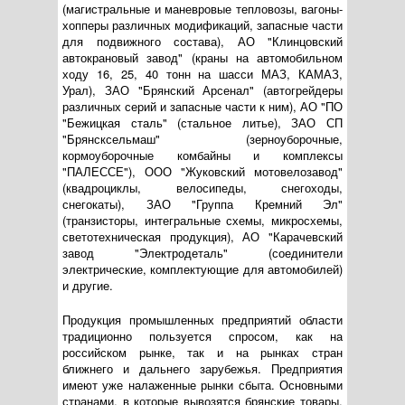
(магистральные и маневровые тепловозы, вагоны-
хопперы различных модификаций, запасные части
для подвижного состава), АО "Клинцовский
автокрановый завод" (краны на автомобильном
ходу 16, 25, 40 тонн на шасси МАЗ, КАМАЗ,
Урал), ЗАО "Брянский Арсенал" (автогрейдеры
различных серий и запасные части к ним), АО "ПО
"Бежицкая сталь" (стальное литье), ЗАО СП
"Брянсксельмаш" (зерноуборочные,
кормоуборочные комбайны и комплексы
"ПАЛЕССЕ"), ООО "Жуковский мотовелозавод"
(квадроциклы, велосипеды, снегоходы,
снегокаты), ЗАО "Группа Кремний Эл"
(транзисторы, интегральные схемы, микросхемы,
светотехническая продукция), АО "Карачевский
завод "Электродеталь" (соединители
электрические, комплектующие для автомобилей)
и другие.
Продукция промышленных предприятий области
традиционно пользуется спросом, как на
российском рынке, так и на рынках стран
ближнего и дальнего зарубежья. Предприятия
имеют уже налаженные рынки сбыта. Основными
странами, в которые вывозятся брянские товары,