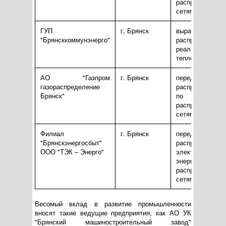
распределител
сетям
ГУП
г. Брянск
выработка,
"Брянсккоммунэнерго"
распределен
реализация
тепловой энерг
АО "Газпром
г. Брянск
передач
газораспределение
распределение 
Брянск"
по
распределител
сетям
Филиал
г. Брянск
передач
"Брянскэнергосбыт"
распределение
ООО "ТЭК – Энерго"
электрической
энергии
распределител
сетям
Весомый вклад в развитие промышленности
вносят такие ведущие предприятия, как АО УК
"Брянский машиностроительный завод"