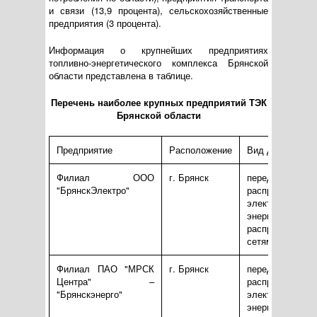
и связи (13,9 процента), сельскохозяйственные
предприятия (3 процента).
Информация о крупнейших предприятиях
топливно-энергетического комплекса Брянской
области представлена в таблице.
Перечень наиболее крупных предприятий ТЭК
Брянской области
Предприятие
Расположение
Вид деятельнос
Филиал ООО
г. Брянск
передач
"БрянскЭлектро"
распределение
электрической
энергии
распределител
сетям
Филиал ПАО "МРСК
г. Брянск
передач
Центра" –
распределение
"Брянскэнерго"
электрической
энергии