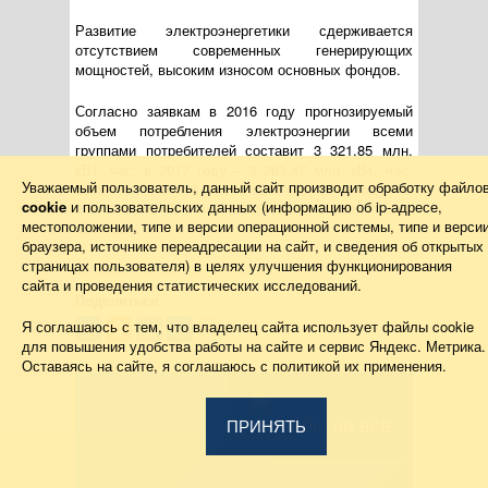
Развитие электроэнергетики сдерживается
отсутствием современных генерирующих
мощностей, высоким износом основных фондов.
Согласно заявкам в 2016 году прогнозируемый
объем потребления электроэнергии всеми
группами потребителей составит 3 321,85 млн.
кВт. час, в 2017 году – 3 283,47 млн. кВт. час,
Уважаемый пользователь, данный сайт производит обработку файло
2018 году – 3 316,3 млн. кВт. час, 2019 году – 3
cookie
и пользовательских данных (информацию об
ip-адресе
,
349,47 млн. кВт. час (2015 год – 3 309,77 млн.
местоположении, типе и версии операционной системы, типе и верси
кВт. час).
браузера, источнике переадресации на сайт, и сведения об открытых
страницах пользователя) в целях улучшения функционирования
Создано: 30 окт. 2017 г. 12:37:09
сайта и проведения статистических исследований.
Поделиться
Я соглашаюсь с тем, что владелец сайта использует файлы cookie
для повышения удобства работы на сайте и сервис Яндекс. Метрика.
Оставаясь на сайте, я соглашаюсь с политикой их применения.
Жалобы на всё
ПРИНЯТЬ